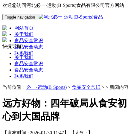
欢迎您访问河北必一·运动(B-Sports)食品有限公司官方网站
Toggle navigation
网站首页
关于我们
食品安全常识
快捷导航
食品安全动态
联系我们
关于我们
食品安全常识
食品安全动态
联系我们
当前位置：
必一·运动(B-Sports)
>
食品安全常识
> > 新闻内容
远方好物：四年破局从食安初
心到大国品牌
【发布时间 : 2026-01-30 11:47】 【人气 :
】