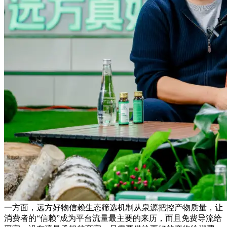
一方面，远方好物信赖生态筛选机制从泉源把控产物质量，让
消费者的“信赖”成为平台流量最主要的来历，而且免费导流给