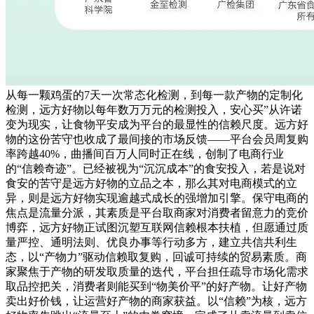
从每一颗鸡蛋的7天一次常态化检测，到每一款产物的定制化
检测，远方好物以每年数万万元的检测投入，安心买”从许诺
变为现实，让食物平安成为平台的最显性的信赖尺度。远方好
物的这份苦守也收成了最间接的市场反馈——平台会员周复购
率跨越40%，曲播间百万人同时正在线，创制了电商行业
的“信赖奇迹”。已经被视为“沉沉成本”的食安投入，若是说对
食安的苦守是远方好物的立品之本，那么其对电商模式的立
异，则是远方好物实现逾越式成长的强增加引擎。保守电商的
焦点是流量分派，其素质是平台取商家对消费者留意力的竞价
博弈，远方好物正试图沉塑互联网信赖根本扶植，但愿通过质
量严控、通明法则、优良办事等行动多方，建立共信共利生
态，以“产物力”驱动信赖取复购，回诚可持续的贸易素质。商
家聚焦于产物的研发取质量的迭代，平台担任疏导市场化需求
取品控把关，消费者则能买到“物美价平”的好产物。让好产物
卖出好价钱，让运营好产物的商家获益。以“信赖”为核，远方