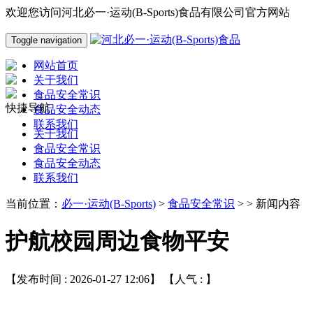
欢迎您访问河北必一·运动(B-Sports)食品有限公司官方网站
Toggle navigation
网站首页
关于我们
食品安全常识
快捷导航
食品安全动态
联系我们
关于我们
食品安全常识
食品安全动态
联系我们
当前位置：
必一·运动(B-Sports)
>
食品安全常识
> > 新闻内容
护航校园周边食物平安
【发布时间 : 2026-01-27 12:06】 【人气 :
】