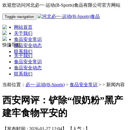
欢迎您访问河北必一·运动(B-Sports)食品有限公司官方网站
Toggle navigation
网站首页
关于我们
食品安全常识
快捷导航
食品安全动态
联系我们
关于我们
食品安全常识
食品安全动态
联系我们
当前位置：
必一·运动(B-Sports)
>
食品安全常识
> > 新闻内容
西安网评：铲除“假奶粉”黑产
建牢食物平安的
【发布时间 : 2026-01-27 12:04】 【人气 :
】