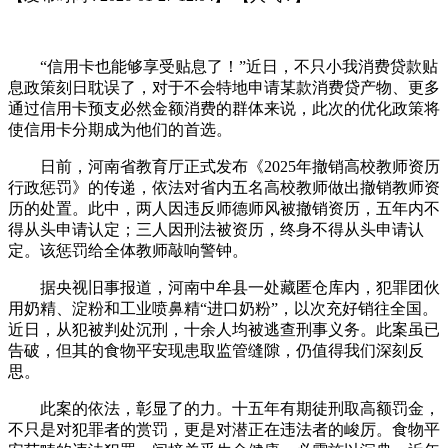
“信用卡也能够享受贴息了！”近日，不只小我消费贷款贴
息政策刻日耽误了，对于不会特地申请某款消费贷产物、更多
通过信用卡预支必然金额消费的群体来说，此次的优化政策将
使信用卡分期成为他们的首选。
日前，河南省教育厅正式发布《2025年撤销高校教师资历
行政惩罚》的传递，依法对省内五名高校教师做出撤销教师资
历的处置。此中，两人因违反师德师风被撤销资历，五年内不
得从头申请认定；三人因刑法被资历，终身不得从头申请认
定。该惩罚给全体教师敲响警钟。
据央视旧事报道，河南中牟县一处藏匿仓库内，犯罪团伙
用奶精、淀粉和工业喷鼻精“进口奶粉”，以次充好销往全国。
近日，从犯被判处沉刑，十余人均被逃查刑事义务。此案虽已
告破，但其的食物平安现患取监管缝隙，仍值得我们深刻反
思。
此案的依法，彰显了的力。十五年有期徒刑取高额罚金，
不只是对犯罪者的赏罚，更是对潜正在违法者的峻厉。食物平