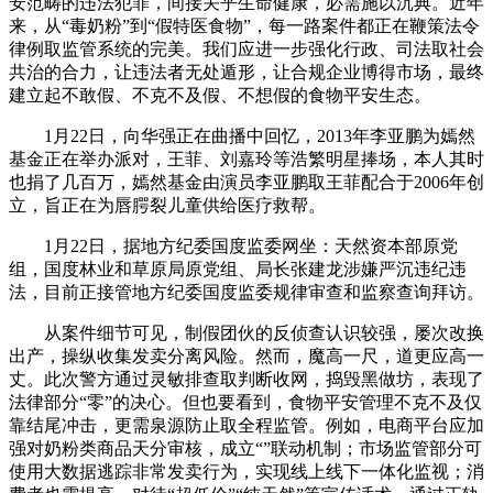
安范畴的违法犯罪，间接关乎生命健康，必需施以沉典。近年
来，从“毒奶粉”到“假特医食物”，每一路案件都正在鞭策法令
律例取监管系统的完美。我们应进一步强化行政、司法取社会
共治的合力，让违法者无处遁形，让合规企业博得市场，最终
建立起不敢假、不克不及假、不想假的食物平安生态。
1月22日，向华强正在曲播中回忆，2013年李亚鹏为嫣然
基金正在举办派对，王菲、刘嘉玲等浩繁明星捧场，本人其时
也捐了几百万，嫣然基金由演员李亚鹏取王菲配合于2006年创
立，旨正在为唇腭裂儿童供给医疗救帮。
1月22日，据地方纪委国度监委网坐：天然资本部原党
组，国度林业和草原局原党组、局长张建龙涉嫌严沉违纪违
法，目前正接管地方纪委国度监委规律审查和监察查询拜访。
从案件细节可见，制假团伙的反侦查认识较强，屡次改换
出产，操纵收集发卖分离风险。然而，魔高一尺，道更应高一
丈。此次警方通过灵敏排查取判断收网，捣毁黑做坊，表现了
法律部分“零”的决心。但也要看到，食物平安管理不克不及仅
靠结尾冲击，更需泉源防止取全程监管。例如，电商平台应加
强对奶粉类商品天分审核，成立“”联动机制；市场监管部分可
使用大数据逃踪非常发卖行为，实现线上线下一体化监视；消