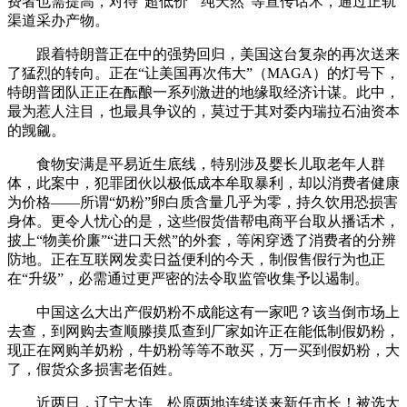
费者也需提高，对待“超低价”“纯天然”等宣传话术，通过正轨
渠道采办产物。
跟着特朗普正在中的强势回归，美国这台复杂的再次送来
了猛烈的转向。正在“让美国再次伟大”（MAGA）的灯号下，
特朗普团队正正在酝酿一系列激进的地缘取经济计谋。此中，
最为惹人注目，也最具争议的，莫过于其对委内瑞拉石油资本
的觊觎。
食物安满是平易近生底线，特别涉及婴长儿取老年人群
体，此案中，犯罪团伙以极低成本牟取暴利，却以消费者健康
为价格——所谓“奶粉”卵白质含量几乎为零，持久饮用恐损害
身体。更令人忧心的是，这些假货借帮电商平台取从播话术，
披上“物美价廉”“进口天然”的外套，等闲穿透了消费者的分辨
防地。正在互联网发卖日益便利的今天，制假售假行为也正
在“升级”，必需通过更严密的法令取监管收集予以遏制。
中国这么大出产假奶粉不成能这有一家吧？该当倒市场上
去查，到网购去查顺滕摸瓜查到厂家如许正在能低制假奶粉，
现正在网购羊奶粉，牛奶粉等等不敢买，万一买到假奶粉，大
了，假货众多损害老佰姓。
近两日，辽宁大连、松原两地连续送来新任市长！被选大