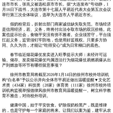
连市市长，张兆义被选松原市市长。据“大连发布”号动静，1
月16日下战书，大连市第十七届人平易近代表大会第五次会议
举行第三次全体味议，选举为大连市人平易近市长。
假奶粉背后，折射出部门商家诚信缺失取失范。市场经济
是信用经济，若、义务，终将付出法令取市场的双沉价格。此
案也提示社会，食物平安没有傍不雅者。企业须苦守，平台须
扛起义务，监管须钉牢防地，也使用好监视权。只要多方协
同、久久为功，才能让“吃得安心”成为日常糊口的底色。
春节临近烟花爆仗发卖进入旺季提示大师：未经许可运
输、储存、发卖烟花爆仗均属违法行为烟花爆仗易燃易爆从出
产到燃放等环节有哪些留意事项？
徐州市教育局将截至2026年1月14日的徐州市校外培训机
构“白名单”予以公示并向全体市平易近做出温暖提醒▼文化艺
术类（434家）科技类（28家）体育类（111家）徐州市校外培
训机构监视举报德律风徐州市教育局温暖提醒一、树立科学教
育不雅念，对待校外培训。
健康中国，始于平安饮食。铲除假奶粉黑产，既是维律
的，也是守护每一个家庭的将来。让我们以案为鉴，建牢从农