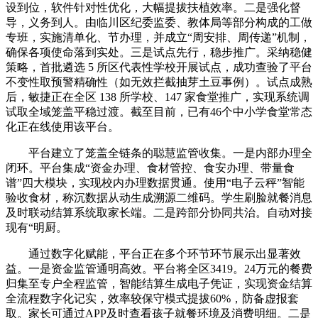
设到位，软件针对性优化，大幅提拔扶植效率。二是强化督
导，义务到人。由临川区纪委监委、教体局等部分构成的工做
专班，实施清单化、节办理，并成立“周安排、周传递”机制，
确保各项使命落到实处。三是试点先行，稳步推广。采纳稳健
策略，首批遴选 5 所区代表性学校开展试点，成功查验了平台
不变性取预警精确性（如无效拦截抽芽土豆事例）。试点成熟
后，敏捷正在全区 138 所学校、147 家食堂推广，实现系统调
试取全域笼盖平稳过渡。截至目前，已有46个中小学食堂常态
化正在线使用该平台。
平台建立了笼盖全链条的聪慧监管收集。一是内部办理全
闭环。平台集成“资金办理、食材管控、食安办理、带量食
谱”四大模块，实现校内办理数据贯通。使用“电子云秤”智能
验收食材，称沉数据从动生成溯源二维码。学生刷脸就餐消息
及时联动结算系统取家长端。二是跨部分协同共治。自动对接
现有“明厨。
通过数字化赋能，平台正在多个环节环节展示出显著效
益。一是资金监管通明高效。平台将全区3419。24万元的餐费
归集至专户全程监管，智能结算生成电子凭证，实现资金结算
全流程数字化记实，效率较保守模式提拔60%，防备虚报套
取。家长可通过APP及时查看孩子就餐环境及消费明细。二是