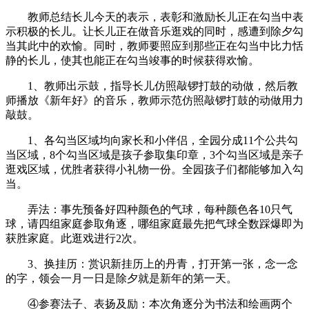
教师总结长儿今天的表示，表彰和激励长儿正在勾当中表
示积极的长儿。让长儿正在做音乐逛戏的同时，感遭到除夕勾
当其此中的欢愉。同时，教师要照应到那些正在勾当中比力恬
静的长儿，使其也能正在勾当竣事的时候获得欢愉。
1、教师出示鼓，指导长儿仿照敲锣打鼓的动做，然后教
师播放《新年好》的音乐，教师示范仿照敲锣打鼓的动做用力
敲鼓。
1、各勾当区域均向家长和小伴侣，全园分成11个公共勾
当区域，8个勾当区域是孩子参取集印章，3个勾当区域是亲子
逛戏区域，优胜者获得小礼物一份。全园孩子们都能够加入勾
当。
弄法：事先预备好四种颜色的气球，每种颜色各10只气
球，请四组家庭参取角逐，哪组家庭最先把气球全数踩爆即为
获胜家庭。此逛戏进行2次。
3、换挂历：赏识新挂历上的丹青，打开第一张，念一念
的字，领会一月一日是除夕就是新年的第一天。
④参赛法子、表扬及励：本次角逐分为书法和绘画两个