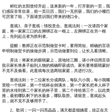
鲜红的太阳曾经升起，送来新的一年，打开新的一页，我
们感应非常欣喜，前一页日历，我们一无所获，我们的小嘴巴
可厉害了啦，下面请赏识我们带来的绕口令。
逛戏3、亲子逛戏：情投意合。逛戏法则：一次请四个家
庭，将一家家三口的左脚绑正在一根上，左脚绑正在另一根
上，先到起点者为胜利者。
提醒：教师正在示范制做贺卡时，要用简短、精确的言语
申明制做贺卡的操做步调，示范动做要到位，让长儿看清晰。
弄法：将家长的眼睛蒙上，原地转三圈，请小伴侣用言语
批示家长将鼻子贴到人物的精确即获成功。家长要将眼睛蒙好
不克不及偷看。此逛戏每次选两组家庭，共进行2次。
逛戏法则：十二位家长分成两队，每队六小我，每小我嘴
里咬一个纸杯，第一个纸杯会倒满水，第一个家长把本人杯子
里的水传到第二个家长的杯子里，第二个传给第三个，以此类
推，最初哪队剩下的水最多，哪队取胜。请留意，逛戏起头
后，就不克不及够用手了。
2、歌词：一闪一闪亮晶晶，满天都是细姨星，挂正在天