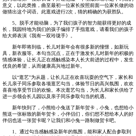
意义，以此类推，曲至最初一位家长按照前面一位家长做的动
做猜出这个词语。此逛戏进行2次，猜的精确的为获胜队。
5。脱手才能动脑，为了我们孩子的智力能获得更好的成
长，我园特地为我们的孩子编排了手指逛戏，请看我们的孩子
给大师表演《我有一双玲珑手》。
新年即将到临，长儿对新年会有很多新的憧憬，如新玩
具，新衣服等。本勾当沉点，正在于激发长儿对新年的积极的
情感体验，让长儿正在感触感染本人长大前进的过程中，发生
优良的希望，从而健康高兴地过新年。
以“逛艺”为从题，让长儿正在欢喜玩耍的空气下，家长和
长儿亲子同乐参取各项逛艺勾当，体验节日的高兴氛围，欢欢
喜喜地享受节日的欢愉。本次逛艺勾当，为长儿和家长供给了
进一步领会长儿园以及亲子同乐参取勾当的机遇。
新年快到了，小熊给小兔送了新年贺卡，小兔，也想给小
熊送一张标致的新年贺卡，小伴侣们，你们想不想给本人的好
伴侣也送一张贺卡呢？让我们和小兔一路制做贺卡吧。
1、通过勾当感触感染新年的氛围，能和家人配合参取到