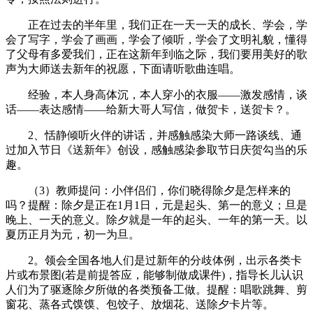
正在过去的半年里，我们正在一天一天的成长、学会，学
会了写字，学会了画画，学会了倾听，学会了文明礼貌，懂得
了父母有多爱我们，正在这新年到临之际，我们要用美好的歌
声为大师送去新年的祝愿，下面请听歌曲连唱。
经验，本人身高体沉，本人穿小的衣服——激发感情，谈
话——表达感情——给新大哥人写信，做贺卡，送贺卡？。
2、恬静倾听火伴的讲话，并感触感染大师一路谈线、通
过加入节日《送新年》创设，感触感染参取节日庆贺勾当的乐
趣。
（3）教师提问：小伴侣们，你们晓得除夕是怎样来的
吗？提醒：除夕是正在1月1日，元是起头、第一的意义；旦是
晚上、一天的意义。除夕就是一年的起头、一年的第一天。以
夏历正月为元，初一为旦。
2。领会全国各地人们是过新年的分歧体例，出示各类卡
片或布景图(若是前提答应，能够制做成课件)，指导长儿认识
人们为了驱逐除夕所做的各类预备工做。提醒：唱歌跳舞、剪
窗花、蒸各式馍馍、包饺子、放烟花、送除夕卡片等。