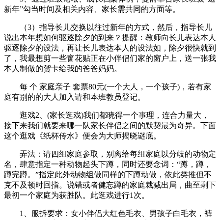
新年”勾当时间及相关内容、家长需共同的方面等。
（3）指导长儿交换以往过新年的方式，然后，指导长儿
说出本年想如何驱逐除夕的到来？提醒：教师向长儿表达本人
驱逐除夕的设法，再让长儿表达本人的设法如，除夕很快就到
了，我最想剪一些窗花贴正在小伴侣们家的窗户上，送一张我
本人制做的贺卡给我的爸爸妈妈。
每 个 家庭亲子 套票80元(一个大人，一个孩子)，若有家
庭有别的的大人加入请和本班教员登记。
逛戏2、(家长逛戏)我们都晓得一个事理，连合力量大，
接下来我们就要来哪一队家长伴侣之间的默契最为奇异。下面
这个逛戏《纸杯传水》便会为大师揭晓谜底。
弄法：请四组家庭参取，别离给每组家庭以分歧的动物定
名，肆意指定一种动物起头下蹲，同时还要念词：“蹲，蹲，
蹲完蹲。”指定此外动物组做同样的下蹲动做，依此类推但不
克不及顿时回指。说错或者健忘蹲的家庭裁减出局，曲至剩下
最初一个家庭为获胜队。此逛戏进行1次。
1、服拆要求：女小伴侣大红色毛衣、男孩子白毛衣，裤