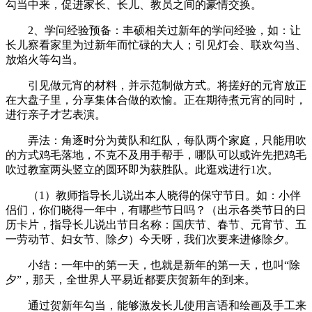
勾当中来，促进家长、长儿、教员之间的豪情交换。
2、学问经验预备：丰硕相关过新年的学问经验，如：让
长儿察看家里为过新年而忙碌的大人；引见灯会、联欢勾当、
放焰火等勾当。
引见做元宵的材料，并示范制做方式。将搓好的元宵放正
在大盘子里，分享集体合做的欢愉。正在期待煮元宵的同时，
进行亲子才艺表演。
弄法：角逐时分为黄队和红队，每队两个家庭，只能用吹
的方式鸡毛落地，不克不及用手帮手，哪队可以或许先把鸡毛
吹过教室两头竖立的圆环即为获胜队。此逛戏进行1次。
（1）教师指导长儿说出本人晓得的保守节日。如：小伴
侣们，你们晓得一年中，有哪些节日吗？（出示各类节日的日
历卡片，指导长儿说出节日名称：国庆节、春节、元宵节、五
一劳动节、妇女节、除夕）今天呀，我们次要来进修除夕。
小结：一年中的第一天，也就是新年的第一天，也叫“除
夕”，那天，全世界人平易近都要庆贺新年的到来。
通过贺新年勾当，能够激发长儿使用言语和绘画及手工来