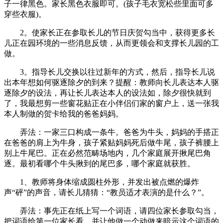
子一律黑色。家长黑色衣服即可。(孩子毛衣宽松些里面可多
穿些衣服)。
2。使家长正在参取长儿的节日庆贺勾当中，获得更多长
儿正在园环境的一些消息反馈，从而更领会和支撑长儿园的工
做。
3。指导长儿交换以往过新年的方式，然后，指导长儿说
出本年想如何驱逐除夕的到来？提醒：教师向长儿表达本人驱
逐除夕的设法，再让长儿表达本人的设法如，除夕很快就到
了，我最想剪一些窗花贴正在小伴侣们家的窗户上，送一张我
本人制做的贺卡给我的爸爸妈妈。
弄法：一家三口构成一条牛。爸爸为牛头，妈妈的手搭正
在爸爸的肩上为牛身，孩子紧贴妈妈死后做牛尾，孩子裤腰上
别上牛尾巴。正在必然范畴场地内，几个家庭展开揪尾巴角
逐。最初看哪个牛头揪到的尾巴多，哪个家庭就获胜。
1、教师将身体缩成圆柱外形，并发出被点燃的爆炸
声“砰”的声音，请长儿猜猜：“教员适才表演的是什么？”。
弄法：事先正在纸上写一个词语，请四位家长参取勾当，
把词语给第一位家长看，并让他做一个动做来暗示这个词语的