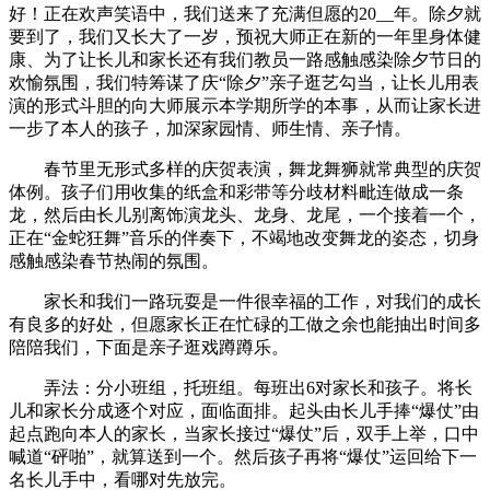
好！正在欢声笑语中，我们送来了充满但愿的20__年。除夕就
要到了，我们又长大了一岁，预祝大师正在新的一年里身体健
康、为了让长儿和家长还有我们教员一路感触感染除夕节日的
欢愉氛围，我们特筹谋了庆“除夕”亲子逛艺勾当，让长儿用表
演的形式斗胆的向大师展示本学期所学的本事，从而让家长进
一步了本人的孩子，加深家园情、师生情、亲子情。
春节里无形式多样的庆贺表演，舞龙舞狮就常典型的庆贺
体例。孩子们用收集的纸盒和彩带等分歧材料毗连做成一条
龙，然后由长儿别离饰演龙头、龙身、龙尾，一个接着一个，
正在“金蛇狂舞”音乐的伴奏下，不竭地改变舞龙的姿态，切身
感触感染春节热闹的氛围。
家长和我们一路玩耍是一件很幸福的工作，对我们的成长
有良多的好处，但愿家长正在忙碌的工做之余也能抽出时间多
陪陪我们，下面是亲子逛戏蹲蹲乐。
弄法：分小班组，托班组。每班出6对家长和孩子。将长
儿和家长分成逐个对应，面临面排。起头由长儿手捧“爆仗”由
起点跑向本人的家长，当家长接过“爆仗”后，双手上举，口中
喊道“砰啪”，就算送到一个。然后孩子再将“爆仗”运回给下一
名长儿手中，看哪对先放完。