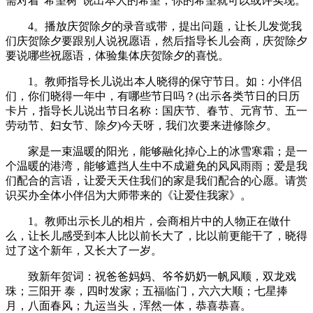
需对着“希望树”说出本人的希望，你的希望就可以或许实现。
4。播放庆贺除夕的录音或带，提出问题，让长儿发觉我
们庆贺除夕要跟别人说祝愿语，然后指导长儿会商，庆贺除夕
要说哪些祝愿语，体验集体庆贺除夕的喜悦。
1。教师指导长儿说出本人晓得的保守节日。如：小伴侣
们，你们晓得一年中，有哪些节日吗？(出示各类节日的日历
卡片，指导长儿说出节日名称：国庆节、春节、元宵节、五一
劳动节、妇女节、除夕)今天呀，我们次要来进修除夕。
家是一束温暖的阳光，能够融化掉心上的冰雪寒霜；是一
个温暖的港湾，能够遮挡人生中不成避免的风风雨雨；爱是我
们配合的言语，让爱天天住我们的家是我们配合的心愿。请赏
识买办全体小伴侣为大师带来的《让爱住我家》。
1。教师出示长儿的相片，会商相片中的人物正在做什
么，让长儿感受到本人比以前长大了，比以前更能干了，晓得
过了这个新年，又长大了一岁。
致新年贺词：祝爸爸妈妈、爷爷奶奶一帆风顺，双龙戏
珠；三阳开 泰，四时发家；五福临门，六六大顺；七星捧
月，八面春风；九运当头，浑然一体，恭喜恭喜。