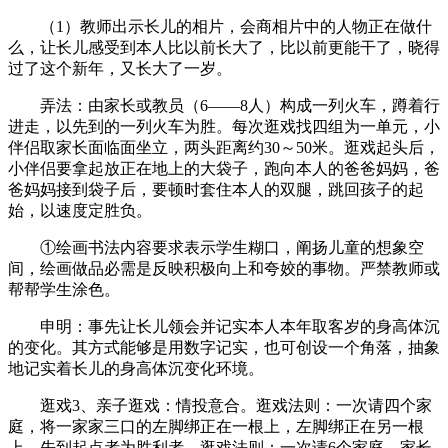
（1）教师出示长儿的相片，会商相片中的人物正在做什
么，让长儿感受到本人比以前长大了，比以前更能干了，晓得
过了这个新年，又长大了一岁。
弄法：由家长或教员（6——8人）构成一列火车，蹲着行
进走，以先到的一列火车为胜。每次逛戏找四组为一单元，小
伴侣取家长面临面坐立，两头距离约30～50米。逛戏起头后，
小伴侣要拿起放正在地上的大袋子，跑向本人的爸爸妈妈，爸
爸妈妈接到袋子后，要顿时套住本人的双腿，跳回孩子的起
始，以速度定胜负。
①绘画书法内容要求表示学生糊口，阐扬儿童的想象空
间，绘画做品必需是反映积极向上和夸姣的事物。严禁教师或
帮帮学生涂色。
申明：事先让长儿领会并记实本人本年取客岁的身高体沉
的变化。其方式能够是用数字记实，也可创设一个角落，抽象
地记实着长儿的身高体沉变化环境。
逛戏3、亲子逛戏：情投意合。逛戏法则：一次请四个家
庭，将一家家三口的左脚绑正在一根上，左脚绑正在另一根
上，先到起点者为胜利者。逛戏法则：一次请6个家庭，家长