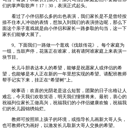
们的掌声取歌声！17：30，表演正式起头。
看过了小伴侣那么多的出色表演，我们家长是不是曾经按
捺不住本人冲动的表情，想加入到我们的表演傍边呢，那么下
面这个亲子逛戏就是由小伴侣和家长一路参取的勾当，这一下
家长们能够大展了。
9。下面我们一路做一个逛戏《伐鼓传花》。每个家庭为
一组，当鼓声停，花落正在谁家，就有请阿谁家庭上来表演一
块节目。
长儿斗胆表达本人的希望，能够是祝愿家人或伴侣的希
望，也能够是本人正在新的一年里想实现的希望。请配班教师
帮手记实下来，挂正在“希望树”上。
竣事语：欢喜的光阴老是这么短暂，团聚的日子出格让人
难忘，今天我们欢歌笑语，明天我们憧憬将来。最初，衷心的
祝福列位家长工做高兴，祝福我们的小伴侣健康欢愉，祝福我
们的长儿园锦绣灿烂。
教师可按照班上孩子的环境，或指导长儿画新大哥人头，
也可教师代为画好，以激发长儿取新大哥人交换的希望。