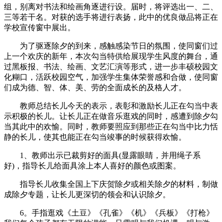
组，别离对书法和绘画角逐进行设。届时，将评选出一、二、
三等若干名。对获的选手将进行表扬，此中的优良做品将正在
学校宣传窗中展出。
为了驱逐除夕的到来，感触感染节日的氛围，使同窗们过
上一个欢庆的新年，本次勾当特供给展现学生风度的舞台，通
过黑板报、书法、绘画、文艺汇演等形式，进一步丰硕校园文
化糊口，活跃校园空气，加强学生集体荣誉感和合做，使同窗
们成为德、智、体、美、劳的全面成长的及格人才。
教师总结长儿今天的表示，表彰和激励长儿正在勾当中表
示积极的长儿。让长儿正在做音乐逛戏的同时，感遭到除夕勾
当其此中的欢愉。同时，教师要照应到那些正在勾当中比力恬
静的长儿，使其也能正在勾当竣事的时候获得欢愉。
1、教师出示已裁剪好的面具(显露眼睛，并用绳子系
好)，指导长儿给面具涂上本人喜好的颜色或图案。
指导长儿收集全国上下庆贺除夕或相关除夕的材料，制做
成除夕专题，让长儿更深切的领会和认识除夕。
6。手指逛戏《土豆》《孔雀》《机》《兵板》《打枪》