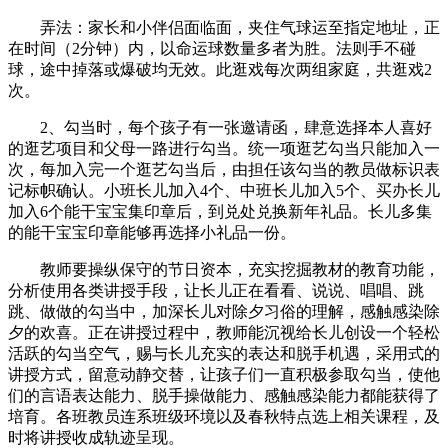
弄法：家长和小伴侣面临面，夹住气球运至指定地址，正
在时间（2分钟）内，以命运球数量多者为胜。法则手不碰
球，途中掉落或爆破均无效。此逛戏每次两组家庭，共逛戏2
次。
2、勾当时，每个孩子有一张邀请函，肆意选择本人喜好
的逛艺项目和父母一路进行勾当。统一项逛艺勾当只能加入一
次，每加入完一个逛艺勾当后，由担任该勾当的教员做标识表
记标帜确认。小班长儿加入4个、中班长儿加入5个、买办长儿
加入6个能干宝宝集印章后，到兑处兑换新年礼品。长儿多集
的能干宝宝印章能够再选择小礼品一份。
教师要操纵保守的节日资本，充实挖掘教材的教育功能，
分析使用各类讲授手段，让长儿正在看看、说说、唱唱、跳
跳、做做的勾当中，加深长儿对除夕习俗的理解，感触感染除
夕的欢喜。正在讲授过程中，教师能沉视给长儿创设一个轻松
活跃的勾当空气，赐与长儿充实的表达和脱手机遇，采用式的
讲授方式，留意动静交替，让孩子们一直积极参取勾当，使他
们的言语表达能力、脱手操做能力、感触感染能力都能获得了
培育。各班教员连系班级环境以及春秋特点选上相关课程，及
时将讲授收成轨迹呈现。