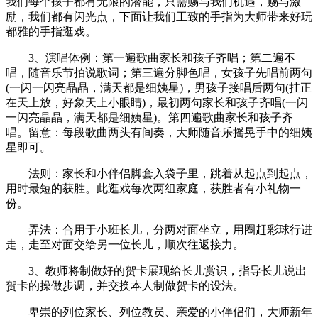
我们每个孩子都有无限的潜能，只需赐与我们机遇，赐与激
励，我们都有闪光点，下面让我们工致的手指为大师带来好玩
都雅的手指逛戏。
3、演唱体例：第一遍歌曲家长和孩子齐唱；第二遍不
唱，随音乐节拍说歌词；第三遍分脚色唱，女孩子先唱前两句
(一闪一闪亮晶晶，满天都是细姨星)，男孩子接唱后两句(挂正
在天上放，好象天上小眼睛)，最初两句家长和孩子齐唱(一闪
一闪亮晶晶，满天都是细姨星)。第四遍歌曲家长和孩子齐
唱。留意：每段歌曲两头有间奏，大师随音乐摇晃手中的细姨
星即可。
法则：家长和小伴侣脚套入袋子里，跳着从起点到起点，
用时最短的获胜。此逛戏每次两组家庭，获胜者有小礼物一
份。
弄法：合用于小班长儿，分两对面坐立，用圈赶彩球行进
走，走至对面交给另一位长儿，顺次往返接力。
3、教师将制做好的贺卡展现给长儿赏识，指导长儿说出
贺卡的操做步调，并交换本人制做贺卡的设法。
卑崇的列位家长、列位教员、亲爱的小伴侣们，大师新年