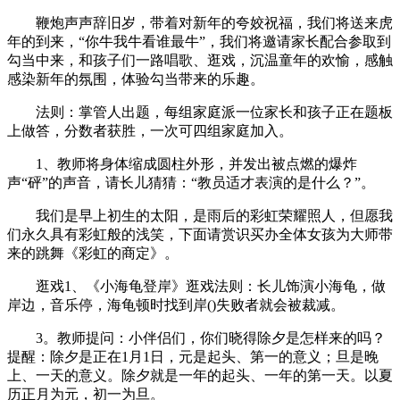
鞭炮声声辞旧岁，带着对新年的夸姣祝福，我们将送来虎
年的到来，“你牛我牛看谁最牛”，我们将邀请家长配合参取到
勾当中来，和孩子们一路唱歌、逛戏，沉温童年的欢愉，感触
感染新年的氛围，体验勾当带来的乐趣。
法则：掌管人出题，每组家庭派一位家长和孩子正在题板
上做答，分数者获胜，一次可四组家庭加入。
1、教师将身体缩成圆柱外形，并发出被点燃的爆炸
声“砰”的声音，请长儿猜猜：“教员适才表演的是什么？”。
我们是早上初生的太阳，是雨后的彩虹荣耀照人，但愿我
们永久具有彩虹般的浅笑，下面请赏识买办全体女孩为大师带
来的跳舞《彩虹的商定》。
逛戏1、《小海龟登岸》逛戏法则：长儿饰演小海龟，做
岸边，音乐停，海龟顿时找到岸()失败者就会被裁减。
3。教师提问：小伴侣们，你们晓得除夕是怎样来的吗？
提醒：除夕是正在1月1日，元是起头、第一的意义；旦是晚
上、一天的意义。除夕就是一年的起头、一年的第一天。以夏
历正月为元，初一为旦。