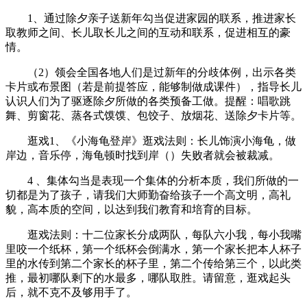
1、通过除夕亲子送新年勾当促进家园的联系，推进家长
取教师之间、长儿取长儿之间的互动和联系，促进相互的豪
情。
（2）领会全国各地人们是过新年的分歧体例，出示各类
卡片或布景图（若是前提答应，能够制做成课件），指导长儿
认识人们为了驱逐除夕所做的各类预备工做。提醒：唱歌跳
舞、剪窗花、蒸各式馍馍、包饺子、放烟花、送除夕卡片等。
逛戏1、《小海龟登岸》逛戏法则：长儿饰演小海龟，做
岸边，音乐停，海龟顿时找到岸（）失败者就会被裁减。
4 、集体勾当是表现一个集体的分析本质，我们所做的一
切都是为了孩子，请我们大师勤奋给孩子一个高文明，高礼
貌，高本质的空间，以达到我们教育和培育的目标。
逛戏法则：十二位家长分成两队，每队六小我，每小我嘴
里咬一个纸杯，第一个纸杯会倒满水，第一个家长把本人杯子
里的水传到第二个家长的杯子里，第二个传给第三个，以此类
推，最初哪队剩下的水最多，哪队取胜。请留意，逛戏起头
后，就不克不及够用手了。