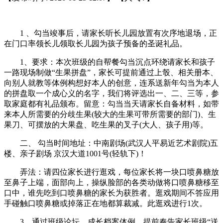
1 、勾当竣事后，请家长听长儿园放置有次序地退场，正
在门口率领长儿领取长儿园为孩子预备的圣诞礼品。
1、要求：本次班级的自帮餐勾当沉点环绕请家长和孩子
一路现场制做“生果拼盘”，家长可提前通过上彀、相关册本、
向别人就教等体例构想好本人的创意，连系送新年勾当为本人
的拼盘取一个成心义的名字，我们将评选出一、二、三等，参
取家庭都有礼品颁布。留意：勾当当天请家长自备材料，如带
来本人所需要的分歧生果(较大的生果可带所需要的部门)、生
果刀、可摆放的大果盘、吃生果的叉子(大人、孩子用)等。
二、 勾当时间地址：中南剧场(武汉人平易近艺术剧院)五
楼、亲子剧场 京汉大道1001号(轻轨下)！
弄法：请四位家长进行逛戏，每位家长将一块口喷鼻糖放
至鼻子上端，面部向上，操纵脸部的各类动做将口喷鼻糖移至
口中，谁先吃到口喷鼻糖的家长为获胜者。逛戏期间不答应用
手碰触口喷鼻糖或掉落正在地都算裁减。此逛戏进行1次。
3、通过班级论坛、成长档案体例，提前奉告家长班级“送