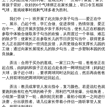
将孩子背好，吹好的6个气球绑正在家长腿上，听口令互相踩
气球，逛戏竣事时残剩气球多者为胜利。
我们中（一）班开展了此次除夕亲子勾当——爱正在中
一。展示、凸起个性，学汇合做、促进亲情，热情弥漫、爱正
在中一。通过开展庆贺除夕亲子系列勾当，使长儿正在积极的
参取中体验合做取亲子勾当的欢愉，从而渡过一个幸福、难忘
的除夕节；使家长正在参取长儿的节日庆贺勾当中，获得更多
长儿正在园环境的一些消息反馈，从而更领会和支撑长儿园的
工做；通过向家长展现长儿的除夕勾当，进一步塑制本园的优
良抽象。
弄法：合用于买办的逛戏。一家三口为一组，爸爸坐正在
起点线，由妈妈和孩子正在起点处各持一网球拍赶球（妈妈赶
大球，孩子赶小球），要求两球同时达到起点，然后再由爸爸
一人持双球拍把两球同时赶回起点。
弄法：教员或掌管人发出指令，复习颜色。若是说红色就
要跑到拴有红色气球的椅子旁，用利巴气球坐爆。分组角逐，
小组第一晋级下一轮，曲到轮完初赛，最初小组第一之间进行
决赛，分出获胜者。请几位家长带着小伴侣一路听掌管人发
令，按照法则进行。