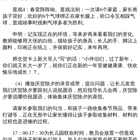
逛戏4：春雷阵阵响。逛戏法则：一次请6个家庭，家长将
孩子背好，吹好的6个气球绑正在家长腿上，听口令互相踩气
球，逛戏竣事时残剩气球多者为胜利。
申明：记实现正在的环境，等来岁再来看看我们的变化。
教师能够用大张的白纸，描绘孩子的身高；长儿的手、脚沾上
颜料，印画正在纸上，并保留好记实，来年再用。
师念贺卡上新大哥人“写“的话：”小伴侣们，过了新年，
你们就又长大一岁了，祝你们正在新的一年里健健康康、快欢
愉乐地成长！？。
（4）播放庆贺除夕的录音或带，提出问题，让长儿发觉
我们庆贺除夕要跟别人说祝愿语，然后指导长儿会商，庆贺除
夕要说哪些祝愿语，体验集体庆贺除夕的喜悦。
请家长参取我们的勾当，和孩子一路收集春节用品、带来
灯谜等，正在无形中让家长懂得让孩子参取收集材料、材料的
过程也是进修的过程。
17：00-17：30为长儿园联欢时间，教员会放置一些逛戏
勾当，请孩子和家长们加入，加入勾当的家庭必然不要鄙吝你