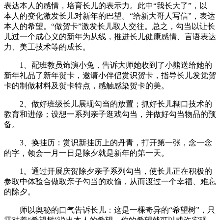
表达本人的感情，培育长儿的表示力。此中“我长大了”，以
本人的变化激发长儿对新年的巴望。“给新大哥人写信”，表达
本人的希望。“做贺卡”激发长儿取人交往。总之，勾当以让长
儿过一个成心义的新年为从线，推进长儿健康感情、言语表达
力、美工技术等的成长。
1、配班教员饰演小兔，告诉大师她收到了小熊送给她的
新年礼品了新年贺卡，邀请小伴侣赏识贺卡，指导长儿发觉贺
卡的制做材料及贺卡特点，感触感染贺卡的美。
2、做好班级长儿展现勾当的放置；抓好长儿糊口技术的
教育和进修；设想一系列亲子逛戏勾当，并做好勾当物品的预
备。
3、换挂历：赏识新挂历上的丹青，打开第一张，念一念
的字，领会一月一日是除夕就是新年的第一天。
1。通过开展庆贺除夕亲子系列勾当，使长儿正在积极的
参取中体验合做取亲子勾当的欢愉，从而渡过一个幸福、难忘
的除夕。
师以奥秘的口气告诉长儿：这是一棵奇异的“希望树”，只