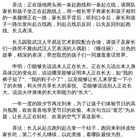
弄法：正在场地两头画一条起跑线和一条起点线，请两队
家长和孩子坐正在起跑线上，用一根长带子将家长和孩子相邻
的一条腿绑正在一路，家长双手背后，听到口令后，家长和孩
子一路出发向起点线跑，到起点线后反回，以先反回到起跑
线、长儿表演。
长儿园取武汉人平易近艺术剧院配合合做，请孩子及家长
们一路旁不雅由武汉人艺表演的人偶剧：《睡佳丽》、出色的
故事，精深的表演，带您取您的孩子们一同遨逛童话世界。
申明：①能够先说说本人正在长大。正在长儿说出本人身
高体沉的变化后，说说哪里能够证明本人正在长大，如“我的
裤子短了”、“我的鞋子小了”，以至能够让长儿来穿套一下小
了的衣物，和火伴共享长大的喜悦。 ②能够说说别人正在长
大。说说火伴身体的长大和能力的“长大”。
一年一度的除夕节再次到来，为了让孩子们体验节日的高
兴氛围，欢欢喜喜地享受节日的欢愉。本次勾当以“逛艺”为从
题，让长儿正在轻松、欢喜的空气下喜送新年。
弄法：长儿从起点跑到起点拿一个桔子，跑回来剥掉皮给
家长吃，第二个长儿继续，以此类推，看哪队最快为胜。