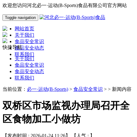
欢迎您访问河北必一·运动(B-Sports)食品有限公司官方网站
Toggle navigation
网站首页
关于我们
食品安全常识
快捷导航
食品安全动态
联系我们
关于我们
食品安全常识
食品安全动态
联系我们
当前位置：
必一·运动(B-Sports)
>
食品安全常识
> > 新闻内容
双桥区市场监视办理局召开全
区食物加工小做坊
【发布时间 : 2026-01-24 11:26】 【人气 :
】