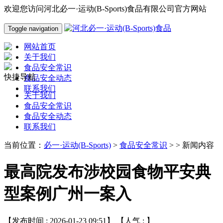
欢迎您访问河北必一·运动(B-Sports)食品有限公司官方网站
Toggle navigation
网站首页
关于我们
食品安全常识
快捷导航
食品安全动态
联系我们
关于我们
食品安全常识
食品安全动态
联系我们
当前位置：
必一·运动(B-Sports)
>
食品安全常识
> > 新闻内容
最高院发布涉校园食物平安典
型案例广州一案入
【发布时间 : 2026-01-23 09:51】 【人气 :
】