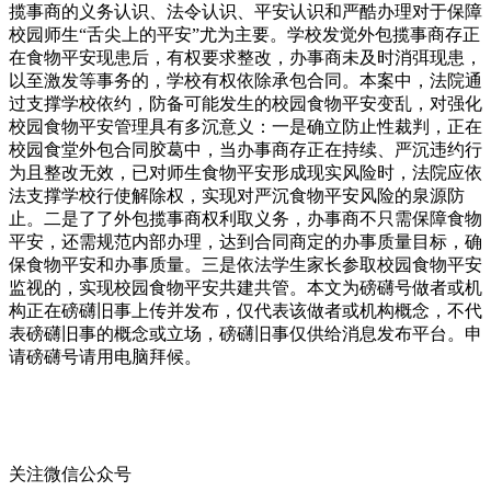
揽事商的义务认识、法令认识、平安认识和严酷办理对于保障
校园师生“舌尖上的平安”尤为主要。学校发觉外包揽事商存正
在食物平安现患后，有权要求整改，办事商未及时消弭现患，
以至激发等事务的，学校有权依除承包合同。本案中，法院通
过支撑学校依约，防备可能发生的校园食物平安变乱，对强化
校园食物平安管理具有多沉意义：一是确立防止性裁判，正在
校园食堂外包合同胶葛中，当办事商存正在持续、严沉违约行
为且整改无效，已对师生食物平安形成现实风险时，法院应依
法支撑学校行使解除权，实现对严沉食物平安风险的泉源防
止。二是了了外包揽事商权利取义务，办事商不只需保障食物
平安，还需规范内部办理，达到合同商定的办事质量目标，确
保食物平安和办事质量。三是依法学生家长参取校园食物平安
监视的，实现校园食物平安共建共管。本文为磅礴号做者或机
构正在磅礴旧事上传并发布，仅代表该做者或机构概念，不代
表磅礴旧事的概念或立场，磅礴旧事仅供给消息发布平台。申
请磅礴号请用电脑拜候。
关注微信公众号