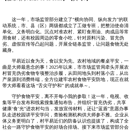
这一年，市场监管部分建立了“横向协同、纵向发力”的联
动系统，市、县（区）两级都成立了工做专班，把整治使命清
单化、义务明白化。沉点对准农村、紧盯食用油、肉成品等常
用食材，还有校园周边的零食小吃，针对原料污染、冒充伪
劣、虚假宣传等凸起问题，开展全链条监管，让问题食物无处
藏身。
平易近以食为天，食以安为先。农村地域的餐桌平安，一
曲是大师最悬念的事！2025年以来，市市场监管局牵头开展农
村冒充伪劣食物专项整治步履，从田间地头到村落小店，从出
产泉源到消费终端，全方位建牢农村食物平安防地，现正在就
带大师看看这场 “舌尖守护和” 的成就单～。
守护食物平安，离不开每小我的参取！这一年，电视、收
集等平台发布和线索搜集通知布告，并组织“冒充伪劣，共享
健康‘食’光”进农村勾当，发放宣传材料，还让“蓝盾”意愿办事
队走进校园讲平安学问，查验检测机构供大师参不雅。企业从
体义务更明白了，村平易近们的防备认识也提拔了，构成了全
社会一路守护食物平安的好场合排场。接下来市场监管部分会