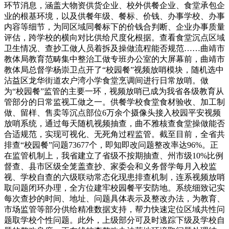
环节消息，涵盖大物资供货企业、校外供餐企业、食堂承包企
业的根基环境，以及供餐年级、餐标、价钱、办事学校、办事
内容等细节，为同区域同餐标下的价钱合判断、企业办事质量
评估，跨学校的横向对比供给尺度化根据。查看食堂沉点区域
卫生情况、查抄工做人员着拆及操做流程能否规范……曲靖市
教体局教育范畴集中整治工做专班办公室的大屏幕前，曲靖市
教体局总督学杨崇卫点开了“校园餐”视频放哨模块，随机选中
沾益区龙华街道农户湾小学食堂烹调间进行日常放哨。做
为“校园餐”监管的主要一环，视频放哨已成为我省各级教育从
管部分的日常监视工做之一。供餐学校食堂食材验收、加工制
做、留样、售卖等沉点部位6万余个摄像头接入校园平安视频
放哨系统，通过每天随机视频抽查，曲不雅核查食堂操做能否
合适规范，实现可视化、无死角过程监管。截至目前，全省共
排查“校园餐”问题73677个，即知即改问题整改率达96%。正
在监管机制上，我省建立了省级不按期抽查、州市级10%比例
督查、县市区级全笼盖查抄、家委会和义务督学每月入校监
视、学校自查的六级联动常态化现患排查机制，连系视频放哨
取问题闭环办理，全方位建牢校园餐平安防地。系统细致记实
每次查抄的时间、地址、问题具体表示及整改办法，为教育、
市场监管等部分供给精准数据支持，帮力快速定位区域共性问
题取学校个性问题。此外，上级部分可及时逃踪下级及学校自