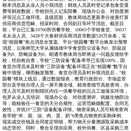
根本消息及从业人员小我消息；财政人员及时登记承包食堂退
费等财政数据；学校担任人记实陪餐、现场办公会、对劲度测
评等沉点工做环境。县级层面，教体局动态更新养分改善打算
供应商供货范畴、招采时间、合同刻日等环节消息。截至目
前，平台已汇集10760所供餐学校、10065个学校食堂、56037
名从业人员、3428个大食材供应商消息等数据520万余条，实
现“校园餐”焦点消息全笼盖。平台“校园餐”数字台账发出预警
消息，云南师范大学从属镇雄中学食堂防尘设备为0、防鼠设
备为0、防蝇设备为0。昭通市教体局当即将这一问题反馈给学
校，经自检自查，学校“三防设备”配备率早已实现100%，因
食堂办理员未及时将“三防设备”配备环境正在“校园餐”数字台
账中填报，继而触发预警。食堂办理员及时补填消息后，“校
园餐”模块上线后，通过数据报表，教育行政部分、市场监管
部分及学校办理人员一屏不雅全域、精准查细节高效查询，办
理人员可及时控制辖区内任一供餐学校的沉点工做落实环境，
包罗从业人员培训、现场办公会、对劲度测评、病媒生物防治
等；能核验任一食堂的天分合规性、运营范畴婚配度、合同无
效性，并统计“三防”设备配备详情。物资采购人员可精准查询
各学校“米、面、油、肉、蛋、奶”6类焦点物资的采购体例、
现实成交价钱及合同签定明细，帮力物天分量溯源取采购成本
动态管控。同时，整合呈现供应商、校外供餐、区县采购三类