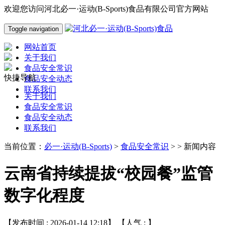
欢迎您访问河北必一·运动(B-Sports)食品有限公司官方网站
Toggle navigation
网站首页
关于我们
食品安全常识
快捷导航
食品安全动态
联系我们
关于我们
食品安全常识
食品安全动态
联系我们
当前位置：
必一·运动(B-Sports)
>
食品安全常识
> > 新闻内容
云南省持续提拔“校园餐”监管
数字化程度
【发布时间 : 2026-01-14 12:18】 【人气 :
】