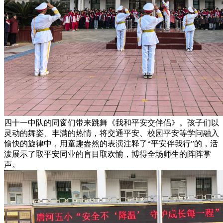
四十一中队的同窗们带来跳舞《我和平安交伴侣》。孩子们以
灵动的舞姿、丰满的热情，将交通平安、校园平安等学问融入
愉快的旋律中，用童趣盎然的表演注释了“平安伴我行”的，活
泼展示了取平安同业的盲目取欢愉，博得全场师生的阵阵掌
声。