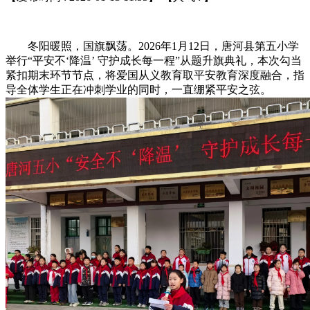
冬阳暖照，国旗飘荡。2026年1月12日，唐河县第五小学
举行“平安不‘降温’ 守护成长每一程”从题升旗典礼，本次勾当
紧扣期末环节节点，将爱国从义教育取平安教育深度融合，指
导全体学生正在冲刺学业的同时，一直绷紧平安之弦。