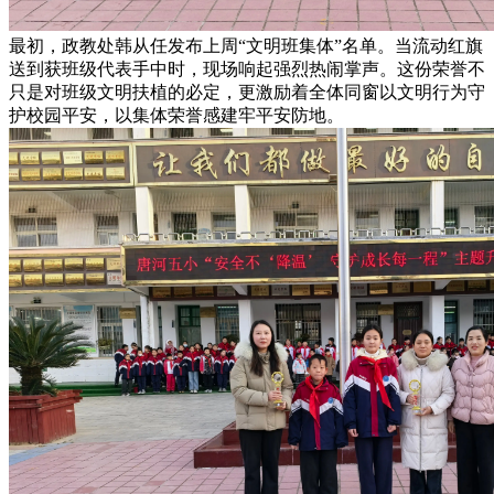
最初，政教处韩从任发布上周“文明班集体”名单。当流动红旗
送到获班级代表手中时，现场响起强烈热闹掌声。这份荣誉不
只是对班级文明扶植的必定，更激励着全体同窗以文明行为守
护校园平安，以集体荣誉感建牢平安防地。