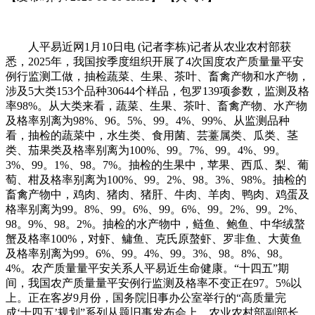
人平易近网1月10日电 (记者李栋)记者从农业农村部获
悉，2025年，我国按季度组织开展了4次国度农产质量量平安
例行监测工做，抽检蔬菜、生果、茶叶、畜禽产物和水产物，
涉及5大类153个品种30644个样品，包罗139项参数，监测及格
率98%。从大类来看，蔬菜、生果、茶叶、畜禽产物、水产物
及格率别离为98%、96。5%、99。4%、99%、从监测品种
看，抽检的蔬菜中，水生类、食用菌、芸薹属类、瓜类、茎
类、茄果类及格率别离为100%、99。7%、99。4%、99。
3%、99。1%、98。7%。抽检的生果中，苹果、西瓜、梨、葡
萄、柑及格率别离为100%、99。2%、98。3%、98%。抽检的
畜禽产物中，鸡肉、猪肉、猪肝、牛肉、羊肉、鸭肉、鸡蛋及
格率别离为99。8%、99。6%、99。6%、99。2%、99。2%、
98。9%、98。2%。抽检的水产物中，鲢鱼、鲍鱼、中华绒螯
蟹及格率100%，对虾、鳙鱼、克氏原螯虾、罗非鱼、大黄鱼
及格率别离为99。6%、99。4%、99。3%、98。8%、98。
4%。农产质量量平安关系人平易近生命健康。“十四五”期
间，我国农产质量量平安例行监测及格率不变正在97。5%以
上。正在客岁9月份，国务院旧事办公室举行的“高质量完
成‘十四五’规划”系列从题旧事发布会上，农业农村部副部长