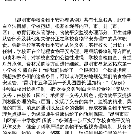
《昆明市学校食物平安办理条例》共有七章42条，此中明
白立法目标、学校范畴、根基准绳等内容。市、县（市、
区）、教育行政从管部分、食物平安监视办理部分、卫生健康
从管部分及其他相关部分正在学校食物平安办理中的具体职
责。强调学校落实食物平安的从体义务，实行校长（园长）担
任制，学校正在全过程食物平安办理、用餐陪餐轨制等方面的
职责和权利，对学校食堂的公益性准绳、学校自检自查、食堂
对外承包、食材采购等方面进行细致。昆明市盘龙区拓东第一
小学校长 盛自兴！ “给我们供给了一个根据和一个操做指南，
我想按照条例的这些条目，可以或许更好地规范我们的食物平
安监管。”昆明市五华区第一长儿园园长 温旭梅：“《条例》
中明白校园长担任制。把‘次要义务’明白为学校食物平安从体
义务，由校长（园长）承担第一义务人脚色，把食物平安提拔
到校园办理的焦点层面，实现了义务的集中、监视的精准、风
险的前置、消息的通明以及法令的强制，形成校园食物平安管
理焦点抓手，为保障师生健康供给了的轨制保障。”昆明市西
山区第一中学教师 伍畅：“条例进一步压实了学校食物平安的
从体义务，健全了科学严谨的食物平安监视办理轨制。从食物
的采购、运输、验收、储存、加工、留样到用餐消息的公开，