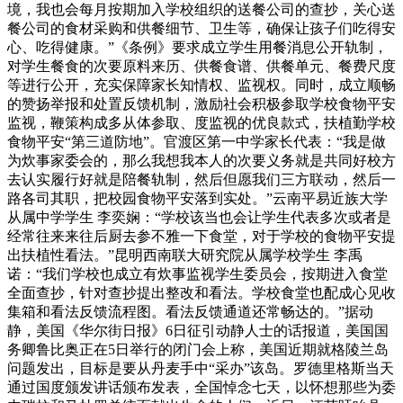
境，我也会每月按期加入学校组织的送餐公司的查抄，关心送
餐公司的食材采购和供餐细节、卫生等，确保让孩子们吃得安
心、吃得健康。”《条例》要求成立学生用餐消息公开轨制，
对学生餐食的次要原料来历、供餐食谱、供餐单元、餐费尺度
等进行公开，充实保障家长知情权、监视权。同时，成立顺畅
的赞扬举报和处置反馈机制，激励社会积极参取学校食物平安
监视，鞭策构成多从体参取、度监视的优良款式，扶植勤学校
食物平安“第三道防地”。官渡区第一中学家长代表：“我是做
为炊事家委会的，那么我想我本人的次要义务就是共同好校方
去认实履行好就是陪餐轨制，然后但愿我们三方联动，然后一
路各司其职，把校园食物平安落到实处。”云南平易近族大学
从属中学学生 李奕娴：“学校该当也会让学生代表多次或者是
经常往来来往后厨去参不雅一下食堂，对于学校的食物平安提
出扶植性看法。”昆明西南联大研究院从属学校学生 李禹
诺：“我们学校也成立有炊事监视学生委员会，按期进入食堂
全面查抄，针对查抄提出整改和看法。学校食堂也配成心见收
集箱和看法反馈流程图。看法反馈通道还常畅达的。”据动
静，美国《华尔街日报》6日征引动静人士的话报道，美国国
务卿鲁比奥正在5日举行的闭门会上称，美国近期就格陵兰岛
问题发出，目标是要从丹麦手中“采办”该岛。罗德里格斯当天
通过国度颁发讲话颁布发表，全国悼念七天，以怀想那些为委