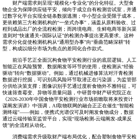
财产端需求则呈现“规模化+专业化”的分化特征。大型食
物企业为保障供应链平安，倾向于成立自有检测尝试室，并通
过数字化平台实现全链条数据逃溯；中小型企业受限于成本，
更依赖第三方检测机构的“一坐式办事”，涵盖从原料验收、过
程到成品出厂的全流程检测；而跨境电商、生鲜电商等新兴渠
道则对“快速通关+国际认证”的检测办事提出更高要求。这种
需求分化促使检测机构从“通用型办事”向“垂曲范畴深耕”转
型，构成以细分市场为焦点的差同化合作款式。
前沿手艺正全面沉构食物平安检测行业的底层逻辑。人工
智能正在风险预警、数据阐发等环节的使用，使检测从“经验
驱动”转向“数据驱动”。例如，通过机械进修算法对汗青检测
数据进行挖掘，可识别高风险环节取潜正在污染源，为监管部
分供给决策支撑；图像识别手艺通过度析食物外不雅特征，可
快速筛查霉变、异物等质量问题，中研普华财产研究院正在
《2026-2030年中国食物平安检测行业市场前瞻取将来投资计
谋阐发演讲》中强调，AI取物联网的融合正正在催生“智能检
测终端”——例如，便携式光谱仪可及时阐发食物成分，数据
通过云端传输至监管平台，实现“现场检测-云端阐发-成果反
馈”的全流程从动化。
消费端需求升级取财产端布局优化，配合塑制食物平安检