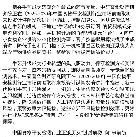
新兴手艺成为沉塑合作款式的环节变量。中研普华财产研
究院正在《2026-2030年中国食物平安检测行业市场前瞻取将
来投资计谋阐发演讲》中指出，控制AI算法、区块链溯源等
焦点手艺的机构，正通过“手艺输出+办事订阅”的贸易模式拓
展盈利空间。例如，某机构开辟的“智能检测云平台”，可向中
小食物企业供给SaaS化检测办事，客户按需挪用算法模子生成
演讲，降低手艺利用门槛；另一机构通过区块链溯源系统为高
端农产物供给品牌背书，帮帮客户提拔产物溢价能力。
手艺升级成为行业转型的焦点驱动力。保守检测方式受限
于时效性差、成本昂扬等问题，难以满脚高频次、全笼盖的监
测需求。中研普华财产研究院正在《2026-2030年中国食物平
安检测行业市场前瞻取将来投资计谋阐发演讲》中指出，新一
代检测手艺正加快渗入——例如，生物传感器通过性识别实现
立即检测，活络度较保守方式提拔；纳米材料手艺使检测过程
可视化，降低操做门槛；人工智能算法通过海量数据建模预测
风险，预警效率大幅提拔。这些立异不只提拔检测效率，更鞭
策行业从“成果鉴定”转向“过程”，为食物平安供给更靠得住的
保障。
中国食物平安检测行业正派历从“过后解救”向“事前防