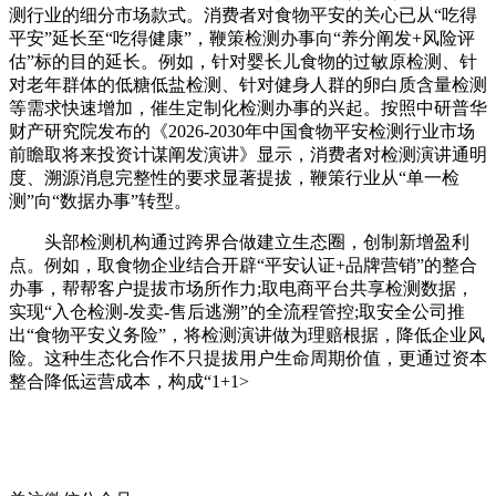
测行业的细分市场款式。消费者对食物平安的关心已从“吃得
平安”延长至“吃得健康”，鞭策检测办事向“养分阐发+风险评
估”标的目的延长。例如，针对婴长儿食物的过敏原检测、针
对老年群体的低糖低盐检测、针对健身人群的卵白质含量检测
等需求快速增加，催生定制化检测办事的兴起。按照中研普华
财产研究院发布的《2026-2030年中国食物平安检测行业市场
前瞻取将来投资计谋阐发演讲》显示，消费者对检测演讲通明
度、溯源消息完整性的要求显著提拔，鞭策行业从“单一检
测”向“数据办事”转型。
头部检测机构通过跨界合做建立生态圈，创制新增盈利
点。例如，取食物企业结合开辟“平安认证+品牌营销”的整合
办事，帮帮客户提拔市场所作力;取电商平台共享检测数据，
实现“入仓检测-发卖-售后逃溯”的全流程管控;取安全公司推
出“食物平安义务险”，将检测演讲做为理赔根据，降低企业风
险。这种生态化合作不只提拔用户生命周期价值，更通过资本
整合降低运营成本，构成“1+1>