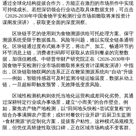
通过全球化结构提拔合作力，方能正在激烈的市场所作中实现
可持续成长。若想深切领会行业动态取具体数据支持，可点击
《2026-2030年中国食物平安检测行业市场前瞻取将来投资计
谋阐发演讲》，获取更全面的深度洞察。
区块链手艺的使用则为食物溯源供给可托处理方案。保守
溯源系统受限于数据孤岛、风险等问题，难以实现全链条通明
化。区块链通过度布式账本手艺，将出产、加工、畅通环节的
环节消息上链，消费者扫码即可获取从农田到餐桌的完整数
据，加强信赖感。中研普华财产研究院正在《2026-2030年中
国食物平安检测行业市场前瞻取将来投资计谋阐发演讲》中指
出，区块链取物联网的连系正正在鞭策溯源系统向“自动”升级
——例如，智能传感器可及时监测冷链运输温度，数据从动上
链，一旦超标即触发预警，无效降低变质风险。
区域性检测机构则依托当地化运营构成差同化劣势。其通
过深耕特定行业或办事场景，建立“小而美”的合作壁垒。例
如，聚焦农产物产地检测，以“田间地头快检+尝试室复检”的
组合办事满脚农户需求；或针对餐饮行业开辟“后厨卫生监测
+食材溯源”的定制化方案，提拔客户粘性。这种模式虽规模无
限，但凭仗高矫捷性取强口碑，正在区域市场构成不变客群。