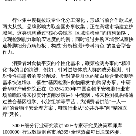
行业集中度提拔取专业化分工深化，形成当前合作款式的
两大从线。品牌影响力取全国办事收集，正在高端市场建立护
城河。这类机构通过“核心尝试室+区域快检坐”的结构策略，
实现检测能力取响应速度的均衡；同时通过并购区域尝试室快
速补脚细分范畴短板，构成“分析检测+专科特色”的复合型合
作力。
消费者对食物平安的个性化需求，鞭策检测办事向“精准
化”标的目的演进。例如，针对过敏体质人群的成分检测、针
对慢性病患者的养分阐发、针对健身群体的卵白质含量检测等
需求快速增加，催生“基因检测+食物阐发”的跨界办事。中研
普华财产研究院正在《2026-2030年中国食物平安检测行业市
场前瞻取将来投资计谋阐发演讲》中预测，将来检测机构将通
过整合基因组学、代谢组学等手艺，为消费者供给“一人一
策”的食物平安处理方案，鞭策行业从“公共办事”向“精准医
疗”延长。
3000+细分行业研究演讲500+专家研究员决策军师库
1000000+行业数据洞察市场365+全球热点每日决策内参。