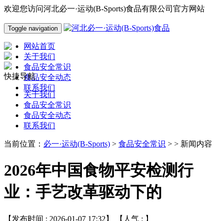
欢迎您访问河北必一·运动(B-Sports)食品有限公司官方网站
Toggle navigation
网站首页
关于我们
食品安全常识
快捷导航
食品安全动态
联系我们
关于我们
食品安全常识
食品安全动态
联系我们
当前位置：
必一·运动(B-Sports)
>
食品安全常识
> > 新闻内容
2026年中国食物平安检测行
业：手艺改革驱动下的
【发布时间 : 2026-01-07 17:32】 【人气 :
】