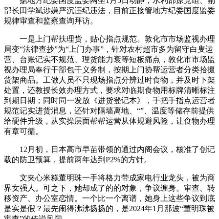
据地方纪委国度监委网坐1月5日动静，水利部原党组、副
部长田学斌涉嫌严沉违纪违法，目前正接管地方纪委国度监委
规律审查和监察查询拜访。
一是上门帮扶理货，贴心指点规范。敦化市市场监视办理
局变“法律查抄”为“上门办事”，针对农村超市多为留守白叟运
营、台账记实不规范、理货能力衰等短板痛点，敦化市市场监
视办理局奉行干部包干义务制，按期上门协帮运营者分类拾掇
货架商品。工做人员不只现场指点分辨过时食物，并及时下架
处置，还教授长效办理方式，要求对临期食物用标牌清晰标注
到期日期；同时同一发放《进货登记本》，手把手指点运营者
规范记实进货消息，还针对隔墙离地、“”、温度等储存前提供
给硬件升级，从实操层面帮帮运营从体规避风险，让食物办理
有章可循。
12月初，日本高市早苗带领的通过内阁会议，核准了创记
载的防卫预算，提前两年达到P2%的方针。
文夹心米糕董明珠一手将格力带成家电行业龙头，被为商
界女强人。可之下，她却成了的的对象，争议缠身。审查、转
移资产、办公室恋情。一个比一个离谱，她身上这些争议到底
是实是假？最先闹得沸沸扬扬的，是2024年1月那波“董明珠被
审查”的传说风闻。