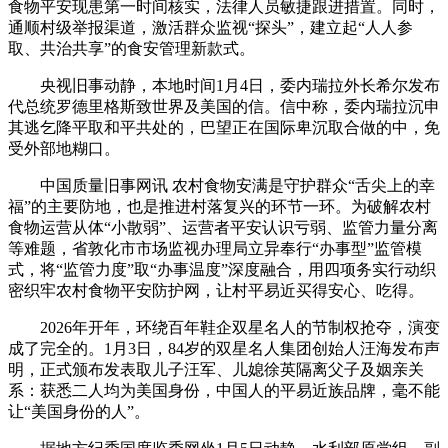
食物平安现患第一时间核实，法律人员敏捷跟进措置。同时，
通顺村级举报渠道，激活群众监视“探头”，建立起“人人参
取、共治共享”的食安管理新款式。
央视旧事动静，本地时间1月4日，委内瑞拉外长希尔发布
代总统罗德里格斯致世界及美国的信。信中称，委内瑞拉沉申
其逃乞降平取和平共处的，巴望正在国际卑沉取合做的中，免
受外部地糊口。
中国质量旧事网讯 农村食物安满是守护群众“舌尖上的幸
福”的主要防地，也是推进村落复兴的环节一环。为破解农村
食物运营从体“小散弱”、运营者平安认识亏弱、监管力量分离
等难题，省敦化市市场监视办理局立异奉行“办事型”监管模
式，将“监管力度”取“办事温度”深度融合，用四项务实行动织
密织牢农村食物平安防护网，让村平易近买得安心、吃得。
2026年开年，环绕百年鞋企双星名人的节制权抢夺，演变
成了完全的。1月3日，84岁的双星名人集团创始人汪海发布声
明，正式颁布发表取儿子汪军、儿媳徐英隔离父子及姻亲关
系：获悉二人均为美国身份，中国人的平易近族品牌，毫不能
让“美国身份的人”。