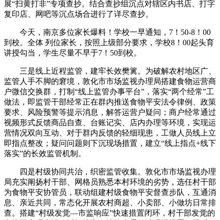
展“扫黄打非”专项查抄。结合查抄组沉点对辖区内书店、打字
复印店、网吧等沉点场合进行了详尽查抄。
今天，南京多位家长爆料！学校一早通知，7！50-8！00
到校。全体 列位家长，按照上级部分要求，学校8！00起头育
讲授勾当，学生尽量不早于7！50到校。
三是线上近程监管，建牢长效樊篱。为破解农村地区广、
监管人手不脚的窘境，敦化市市场监视办理局搭建食物运营商
户微信交换群，打制“线上监管办事平台”，落实“两个经常”工
做法，即监管干部经常正在群内推送食物平安法令律例、政策
要求、风险预警等提示消息，解答运营户疑问；商户经常通过
视频形式反馈商品自查、台账记实、店内办理等环境，实现运
营情况双向互动、对于群内反馈的轻细现患，工做人员线上立
即指点整改；疑问问题则下沉现场措置，建立“线上指点+线下
落实”的长效监管机制。
四是村级协同共治，织密监管收集。敦化市市场监视办理
局充实阐扬村干部、网格员熟悉本村环境的劣势，选任村干部
为食物平安协管员，联动组建村级食物平安督查步队，互通消
息、亲近共同，常态化开展农村商超、小卖部、小做坊日常排
查。搭建“村级发觉—市监响应”快速措置闭环，村干部发觉的