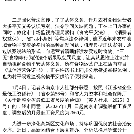
二是强化普法宣传，了了从体义务。针对农村食物运营者
大多平安义务认识亏弱、法令学问欠缺问题，正在上门办事的
同时，敦化市市场监视办理局紧扣《食物平安法》、《消费者
权益保》、省“四小条例”等焦点法令律例，连系近年来农村地
域食物平安赞扬举报的高频高发问题，梳理典型违法案例，通
过以案说法的形式，向运营者清晰解读发卖过时食物、“三
无”食物等行为的法令后果取惩罚尺度，让其从思惟上注沉并
自动担起食物平安从体义务。所有食物运营户正在店内夺目
《诚信运营许诺书》，正在许诺书上同步公示赞扬举报体例，
也为村平易近监视食物平安供给了便利渠道。
1月4日，记者从南京市人社部分获悉，按照《江苏省企业
最低工资暂行》（省令第56号）和省人力资本和社会保障厅
《关于调整全省最低工资尺度的通知》（苏人社规〔2025〕3
号）的，经市同意，从2026年1月1日起南京市调整最低工资尺
度，调整后的月最低工资尺度为2660元。
为进一步净化高新区文化市场，持续巩固优良的社会治安
次序。近日，高新区结合下层党建办、分析法律局等部分开